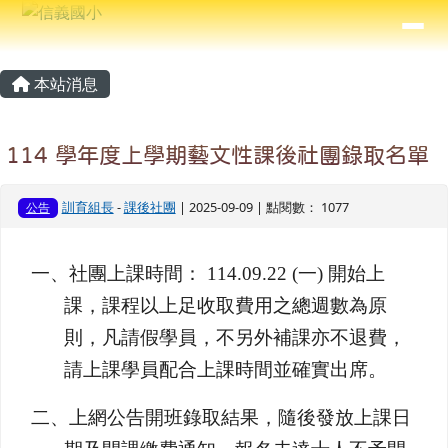
信義國小
導覽列
跳至主內容區
⏸
主內容區域
頁尾區域
本站消息
114 學年度上學期藝文性課後社團錄取名單
訓育組長
-
課後社團
| 2025-09-09 | 點閱數： 1077
公告
一、社團上課時間： 114.09.22 (一) 開始上
課，課程以上足收取費用之總週數為原
則，凡請假學員，不另外補課亦不退費，
請上課學員配合上課時間並確實出席。
二、上網公告開班錄取結果，隨後發放上課日