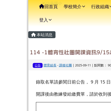
信義國小
導覽列
跳至主內容區
回首頁
學校簡介
行政組織
登入
主內容區域
頁尾區域
本站消息
114 -1體育性社團開課資訊9/1
體育組長
-
課後社團
| 2025-09-11 | 點閱數： 9
公告
錄取名單請參閱日前公告， 9 月 1
開課後由教練發給繳費單，請於收到