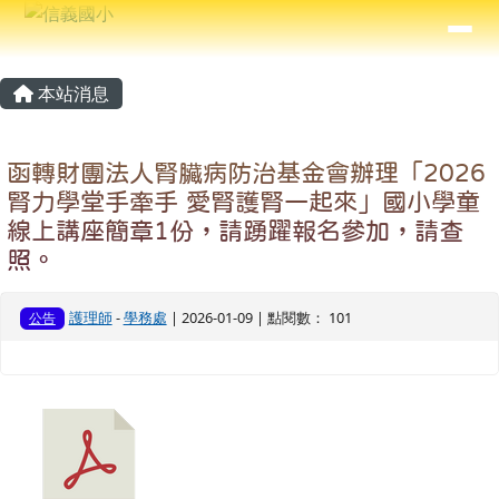
信義國小
導覽列
跳至主內容區
⏸
主內容區域
頁尾區域
本站消息
函轉財團法人腎臟病防治基金會辦理「2026
腎力學堂手牽手 愛腎護腎一起來」國小學童
線上講座簡章1份，請踴躍報名參加，請查
照。
護理師
-
學務處
| 2026-01-09 | 點閱數： 101
公告