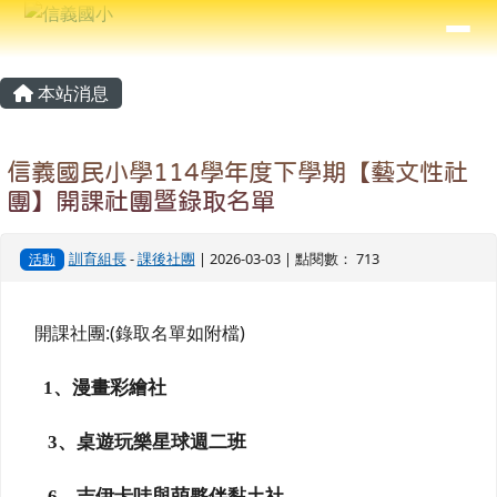
信義國小
導覽列
跳至主內容區
⏸
主內容區域
頁尾區域
本站消息
信義國民小學114學年度下學期【藝文性社
團】開課社團暨錄取名單
訓育組長
-
課後社團
| 2026-03-03 | 點閱數： 713
活動
開課社團:(錄取名單如附檔)
1
、漫畫彩繪社
3
、桌遊玩樂星球週二班
6
、吉伊卡哇與萌夥伴黏土社