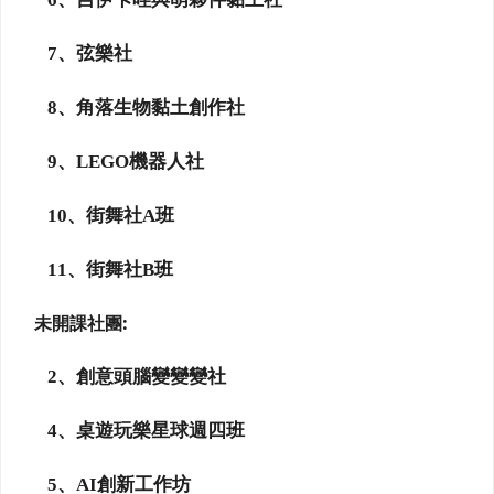
7
、弦樂社
8
、角落生物
黏土創作社
9
、
LEGO
機器人社
10
、街舞社
A
班
11
、街舞社
B
班
未開課社團:
2
、
創意頭腦變變變社
4
、桌遊玩樂星球週四班
5
、
AI
創新工作坊