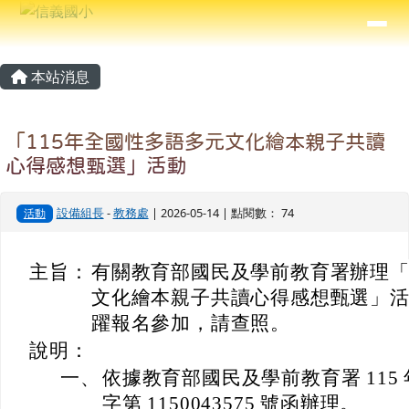
信義國小
導覽列
跳至主內容區
⏸
主內容區域
頁尾區域
本站消息
「115年全國性多語多元文化繪本親子共讀
心得感想甄選」活動
設備組長
-
教務處
| 2026-05-14 | 點閱數： 74
活動
主旨：
有關教育部國民及學前教育署辦理「1
文化繪本親子共讀心得感想甄選」
躍報名參加，請查照。
說明：
一、
依據教育部國民及學前教育署 115 年
字第 1150043575 號函辦理。