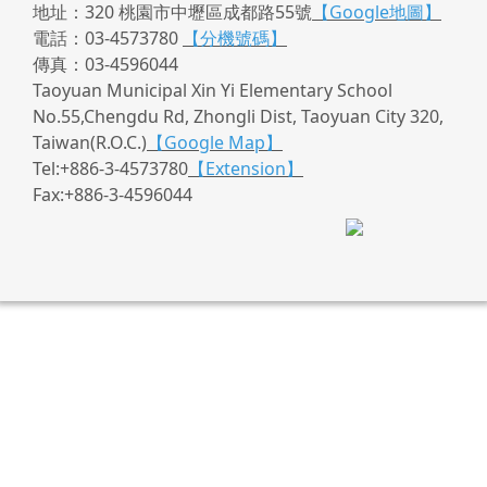
地址：320 桃園市中壢區成都路55號
【Google地圖】
電話：03-4573780
【分機號碼】
傳真：03-4596044
Taoyuan Municipal Xin Yi Elementary School
No.55,Chengdu Rd, Zhongli Dist, Taoyuan City 320,
Taiwan(R.O.C.)
【Google Map】
Tel:+886-3-4573780
【Extension】
Fax:+886-3-4596044