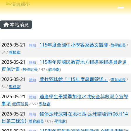
信義國小
導覽列
跳至主內容區
⏸
主內容區域
頁尾區域
本站消息
文章列表
2026-05-21
115年度全國中小學客家藝文競賽
(
教學組長
/
轉知
84 /
教務處
)
2026-05-21
115學年度國民教育地方輔導團輔導員遴選
轉知
實施計畫
(
教學組長
/ 47 /
教務處
)
2026-05-21
蘆竹羽球館「115年度暑期營隊」
(
體育組長
/
轉知
64 /
學務處
)
2026-05-21
適逢學生畢業季加強水域安全與救溺之宣導
轉知
事項
(
體育組長
/ 66 /
學務處
)
2026-05-21
銘傳足球深耕在地社區-足球體驗營(06月14
轉知
日第二梯次)
(
體育組長
/ 61 /
學務處
)