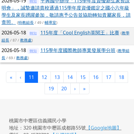
2026-05-19
平興國中辦理「115學年度資優新生家長說
轉知
明會」，誠摯邀請貴校通過115學年度資優鑑定之國小六年級
學生及家長踴躍參加，敬請惠予公告並協助轉知貴屬家長，請
查照。
(
特教組長
/ 49 /
輔導室
)
2026-05-18
115年度「Cool English英閱王」比賽
(
教學
轉知
組長
/ 87 /
教務處
)
2026-05-18
115學年度國際教師專業發展學分班
(
教學組
轉知
長
/ 69 /
教務處
)
第一頁
上一頁
(目前頁次)
«
‹
11
12
13
14
15
16
17
18
下一頁
最後頁
19
20
›
»
桃園市中壢區信義國民小學
地址：320 桃園市中壢區成都路55號
【Google地圖】