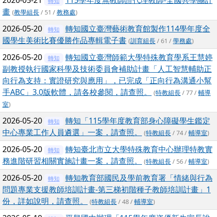
2026-05-21
115學年度無教師證代理教師-全國共學團計
轉知
畫
(
教學組長
/ 51 /
教務處
)
2026-05-20
轉知國立臺灣藝術教育館製作114學年度全
轉知
國學生美術比賽優勝作品專輯電子書
(
訓育組長
/ 61 /
學務處
)
2026-05-20
轉知國立臺灣師範大學特殊教育學系王慧婷
轉知
副教授執行國家科學及技術委員會補助計畫「人工智慧輔助正
向行為支持：實證研究與應用」，已完成「正向行為溝通小幫
手ABC」3.0版軟體，請各校參閱，請查照。
(
特教組長
/ 77 /
輔導
室
)
2026-05-20
轉知「115學年度教育部身心障礙學生鑑定
轉知
中心專業工作人員遴選」一案，請查照。
(
特教組長
/ 74 /
輔導室
)
2026-05-20
轉知臺北市立大學特殊教育中心辦理特教實
轉知
務進階研習相關實施計畫一案，請查照。
(
特教組長
/ 56 /
輔導室
)
2026-05-20
轉知教育部國民及學前教育署「情緒與行為
轉知
問題專業支援教師培訓計畫-第三梯初階種子教師培訓計畫」1
份，詳如說明，請查照。
(
特教組長
/ 48 /
輔導室
)