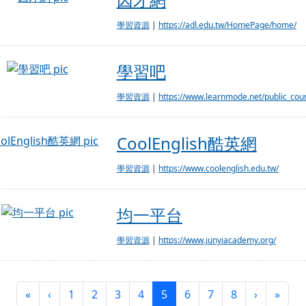
學習資源
|
https://adl.edu.tw/HomePage/home/
學習吧
學習吧
學習資源
|
https://www.learnmode.net/public_cours
CoolEnglish酷英網
CoolEnglish酷英網
學習資源
|
https://www.coolenglish.edu.tw/
均一平台
均一平台
學習資源
|
https://www.junyiacademy.org/
第一頁
上一頁
(目前頁次)
下一頁
最後
«
‹
1
2
3
4
5
6
7
8
›
»