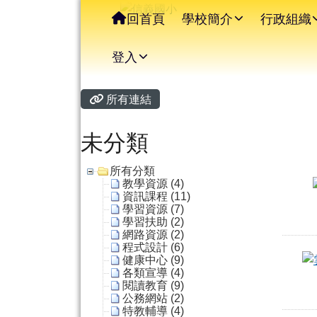
信義國小
導覽列
跳至主內容區
回首頁
學校簡介
行政組織
登入
主內容區域
頁尾區域
所有連結
未分類
所有分類
教學資源 (4)
資訊課程 (11)
學習資源 (7)
學習扶助 (2)
網路資源 (2)
程式設計 (6)
健康中心 (9)
各類宣導 (4)
閱讀教育 (9)
公務網站 (2)
特教輔導 (4)