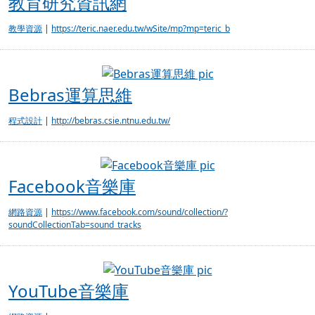
教育研究資訊網
教學資源
|
https://teric.naer.edu.tw/wSite/mp?mp=teric_b
Bebras運算思維
Bebras運算思維
程式設計
|
http://bebras.csie.ntnu.edu.tw/
Facebook音樂庫
Facebook音樂庫
網路資源
|
https://www.facebook.com/sound/collection/?
soundCollectionTab=sound_tracks
YouTube音樂庫
YouTube音樂庫