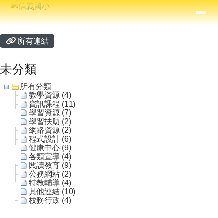
信義國小
導覽列
跳至主內容區
⏸
主內容區域
頁尾區域
所有連結
未分類
所有分類
教學資源 (4)
資訊課程 (11)
學習資源 (7)
學習扶助 (2)
網路資源 (2)
程式設計 (6)
健康中心 (9)
各類宣導 (4)
閱讀教育 (9)
公務網站 (2)
特教輔導 (4)
其他連結 (10)
校務行政 (4)