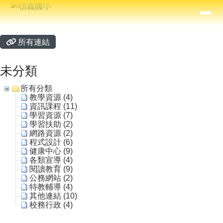
信義國小
導覽列
跳至主內容區
⏸
主內容區域
頁尾區域
所有連結
未分類
所有分類
教學資源 (4)
資訊課程 (11)
學習資源 (7)
學習扶助 (2)
網路資源 (2)
程式設計 (6)
健康中心 (9)
各類宣導 (4)
閱讀教育 (9)
公務網站 (2)
特教輔導 (4)
其他連結 (10)
校務行政 (4)