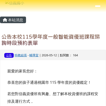
信義國小
導覽列
跳至主內容區
⏸
主內容區域
頁尾區域
本站消息
公告本校115學年度一般智能資優班課程諮
詢時段預約表單
特教組長
-
輔導室
| 2026-05-12 | 點閱數： 164
公告
親愛的家長您好：
恭喜您的孩子通過桃園市 115 學年度的資優鑑定！
若您對信義資優班有興趣、想了解本校資優班的課程安
排及運行方式，