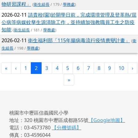
物研習課程」
(
衛生組長
/ 179 /
學務處
)
2026-02-11
請貴校(園)於開學日前，完成環境管理及登革熱/屈
公病等病媒蚊孳生源清除工作，並持續加強教職員工生之防疫
知能
(
衛生組長
/ 181 /
學務處
)
2026-02-11
衛生福利部「115年腸病毒流行疫情應變計畫」
(
衛
生組長
/ 198 /
學務處
)
第一頁
上一頁
(目前頁次)
下
«
‹
1
2
3
4
5
6
7
8
9
10
›
最後頁
»
桃園市中壢區信義國民小學
地址：320 桃園市中壢區成都路55號
【Google地圖】
電話：03-4573780
【分機號碼】
傳真：03-4596044