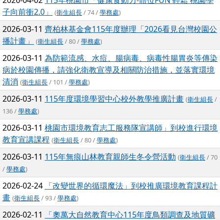
2026-04-02
115年桃園市「健康食動力-體位FUN 輕鬆 桃園學
子向前衝2.0」
(
衛生組長
/ 74 /
學務處
)
2026-03-11
齊柏林基金會115年度辦理「2026看見台灣校園公
播計畫」
(
衛生組長
/ 80 /
學務處
)
2026-03-11
為防範流感、水痘、腸病毒、病毒性腸胃炎等傳染
病於校園傳播，請強化衛教宣導及相關防治措施，並落實環境
清消
(
衛生組長
/ 101 /
學務處
)
2026-03-11
115年度環境學習中心校外教學推廣計畫
(
衛生組長
/
136 /
學務處
)
2026-03-11
桃園市環境教育志工服務隊宣講師」到校進行環境
教育宣講課程
(
衛生組長
/ 80 /
學務處
)
2026-03-11
115年無痕山林教育親師生冬令營活動
(
衛生組長
/ 70
/
學務處
)
2026-02-24
「改變世界的循環魔法」到校推廣環境教育課程計
畫
(
衛生組長
/ 93 /
學務處
)
2026-02-11
「奧萬大自然教育中心115年度鳥類調查及地質礦