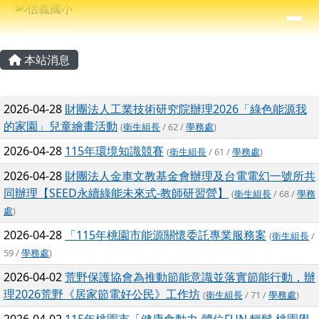
信義國小
導覽列
跳至主內容區
⏸
主內容區域
頁尾區域
本站消息
文章列表
2026-04-28
財團法人工業技術研究院辦理2026「綠色能源我
的家園」兒童繪畫活動
(
衛生組長
/ 62 /
學務處
)
2026-04-28
115年環境知識競賽
(
衛生組長
/ 61 /
學務處
)
2026-04-28
財團法人金車文教基金會辦理及台電電幻一號所共
同辦理【SEED永續綠能未來式-教師研習營】
(
衛生組長
/ 68 /
學務
處
)
2026-04-28
「115年桃園市能源關懷委託專業服務案
(
衛生組長
/
59 /
學務處
)
2026-04-02
荒野保護協會為推動節能意識並落實節能行動，辦
理2026荒野《居家節電好公民》工作坊
(
衛生組長
/ 71 /
學務處
)