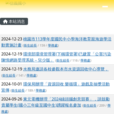
信義國小
導覽列
跳至主內容區
⏸
主內容區域
頁尾區域
本站消息
文章列表
2024-12-23
桃園市113學年度國民中小學海洋教育親海遊學活
動實施計畫
(
衛生組長
/ 159 /
學務處
)
2024-12-19
環境部環境管理署(下稱環管署)已建置「公害污染
陳情網路受理系統－兒少版」
(
衛生組長
/ 116 /
學務處
)
2024-12-19
水務局邀請各校參觀本市水資源回收中心導覽，
(
衛生組長
/ 141 /
學務處
)
2024-10-01
環保局辦理「資源回收 樂循環」遊戲及抽獎活動
宣傳
(
衛生組長
/ 189 /
學務處
)
2024-09-26
東元電機辦理「2024綠頭腦創意競賽」，請鼓勵
貴屬學生(國小三年級至國中生)踴躍報名參加
(
衛生組長
/ 209 /
學
務處
)