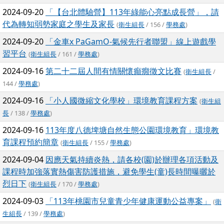
2024-09-20
「【台北體驗營】113年綠能心亮點成長營」，請
代為轉知弱勢家庭之學生及家長
(
衛生組長
/ 156 /
學務處
)
2024-09-20
「金車x PaGamO-氣候先行者聯盟」線上遊戲學
習平台
(
衛生組長
/ 161 /
學務處
)
2024-09-16
第二十二屆人間有情關懷癲癇徵文比賽
(
衛生組長
/
144 /
學務處
)
2024-09-16
「小人國微縮文化學校」環境教育課程方案
(
衛生組
長
/ 138 /
學務處
)
2024-09-16
113年度八德埤塘自然生態公園環境教育」環境教
育課程預約簡章
(
衛生組長
/ 155 /
學務處
)
2024-09-04
因應天氣持續炎熱，請各校(園)於辦理各項活動及
課程時加強落實熱傷害防護措施，避免學生(童)長時間曝曬於
烈日下
(
衛生組長
/ 170 /
學務處
)
2024-09-03
「113年桃園市兒童青少年健康運動公益專案」
(
衛
生組長
/ 139 /
學務處
)