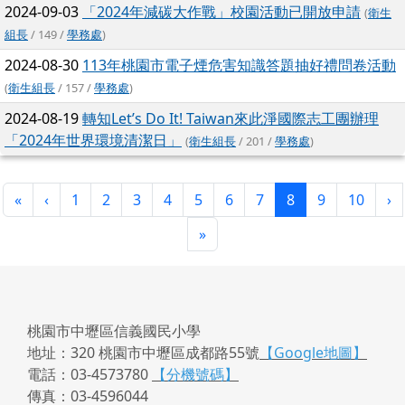
2024-09-03
「2024年減碳大作戰」校園活動已開放申請
(
衛生
組長
/ 149 /
學務處
)
2024-08-30
113年桃園市電子煙危害知識答題抽好禮問卷活動
(
衛生組長
/ 157 /
學務處
)
2024-08-19
轉知Let’s Do It! Taiwan來此淨國際志工團辦理
「2024年世界環境清潔日」
(
衛生組長
/ 201 /
學務處
)
第一頁
上一頁
(目前頁次)
下
«
‹
1
2
3
4
5
6
7
8
9
10
›
最後頁
»
桃園市中壢區信義國民小學
地址：320 桃園市中壢區成都路55號
【Google地圖】
電話：03-4573780
【分機號碼】
傳真：03-4596044