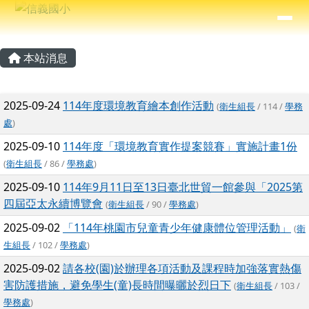
信義國小
導覽列
跳至主內容區
⏸
主內容區域
頁尾區域
本站消息
文章列表
2025-09-24
114年度環境教育繪本創作活動
(
衛生組長
/ 114 /
學務
處
)
2025-09-10
114年度「環境教育實作提案競賽」實施計畫1份
(
衛生組長
/ 86 /
學務處
)
2025-09-10
114年9月11日至13日臺北世貿一館參與「2025第
四屆亞太永續博覽會
(
衛生組長
/ 90 /
學務處
)
2025-09-02
「114年桃園市兒童青少年健康體位管理活動」
(
衛
生組長
/ 102 /
學務處
)
2025-09-02
請各校(園)於辦理各項活動及課程時加強落實熱傷
害防護措施，避免學生(童)長時間曝曬於烈日下
(
衛生組長
/ 103 /
學務處
)