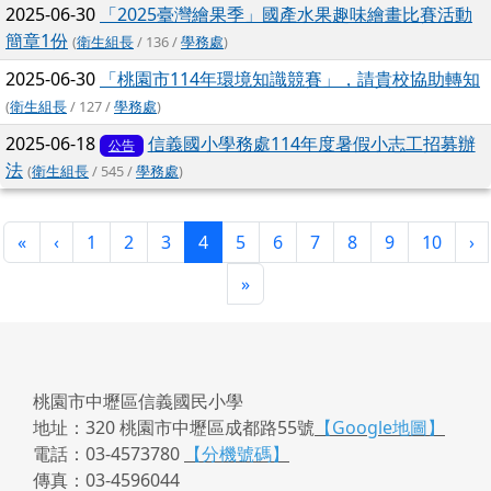
2025-06-30
「2025臺灣繪果季」國產水果趣味繪畫比賽活動
簡章1份
(
衛生組長
/ 136 /
學務處
)
2025-06-30
「桃園市114年環境知識競賽」，請貴校協助轉知
(
衛生組長
/ 127 /
學務處
)
2025-06-18
信義國小學務處114年度暑假小志工招募辦
公告
法
(
衛生組長
/ 545 /
學務處
)
第一頁
上一頁
(目前頁次)
下
«
‹
1
2
3
4
5
6
7
8
9
10
›
最後頁
»
桃園市中壢區信義國民小學
地址：320 桃園市中壢區成都路55號
【Google地圖】
電話：03-4573780
【分機號碼】
傳真：03-4596044