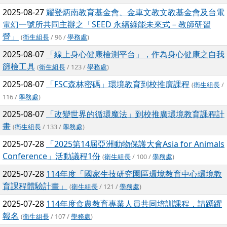
2025-08-27
耀登炳南教育基金會、金車文教文教基金會及台電
電幻一號所共同主辦之「SEED 永續綠能未來式－教師研習
營」
(
衛生組長
/ 96 /
學務處
)
2025-08-07
「線上身心健康檢測平台」，作為身心健康之自我
篩檢工具
(
衛生組長
/ 123 /
學務處
)
2025-08-07
「FSC森林密碼」環境教育到校推廣課程
(
衛生組長
/
116 /
學務處
)
2025-08-07
「改變世界的循環魔法」到校推廣環境教育課程計
畫
(
衛生組長
/ 133 /
學務處
)
2025-07-28
「2025第14屆亞洲動物保護大會Asia for Animals
Conference」活動議程1份
(
衛生組長
/ 100 /
學務處
)
2025-07-28
114年度「國家生技研究園區環境教育中心環境教
育課程體驗計畫」
(
衛生組長
/ 121 /
學務處
)
2025-07-28
114年度食農教育專業人員共同培訓課程，請踴躍
報名
(
衛生組長
/ 107 /
學務處
)