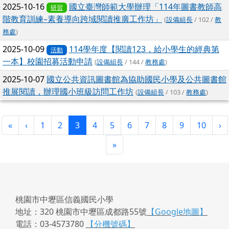
2025-10-16
國立臺灣師範大學辦理「114年圖書教師高
研習
階教育訓練–素養導向跨域閱讀推廣工作坊」
(
設備組長
/ 102 /
教
務處
)
2025-10-09
114學年度【閱讀123，給小學生的經典第
活動
一本】校園招募活動申請
(
設備組長
/ 144 /
教務處
)
2025-10-07
國立公共資訊圖書館為協助國民小學及公共圖書館
推展閱讀，辦理國小班級訪問工作坊
(
設備組長
/ 103 /
教務處
)
第一頁
上一頁
(目前頁次)
下
«
‹
1
2
3
4
5
6
7
8
9
10
›
最後頁
»
桃園市中壢區信義國民小學
地址：320 桃園市中壢區成都路55號
【Google地圖】
電話：03-4573780
【分機號碼】