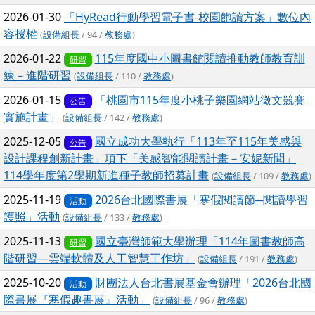
2026-01-30
「HyRead行動學習電子書-校園飽讀方案」數位內
容授權
(
設備組長
/ 94 /
教務處
)
2026-01-22
115年度國中小圖書館閱讀推動教師教育訓
研習
練－進階研習
(
設備組長
/ 110 /
教務處
)
2026-01-15
「桃園市115年度小桃子樂園網站徵文競賽
公告
實施計畫」
(
設備組長
/ 142 /
教務處
)
2025-12-05
國立成功大學執行「113年至115年美感與
公告
設計課程創新計畫」項下「美感智能閱讀計畫－安妮新聞」
114學年度第2學期新進種子教師招募計畫
(
設備組長
/ 109 /
教務處
)
2025-11-19
2026台北國際書展「寒假閱讀節─閱讀學習
活動
護照」活動
(
設備組長
/ 133 /
教務處
)
2025-11-13
國立臺灣師範大學辦理「114年圖書教師高
研習
階研習—雲端軟體及人工智慧工作坊」
(
設備組長
/ 191 /
教務處
)
2025-10-20
財團法人台北書展基金會辦理「2026台北國
活動
際書展『寒假趣書展』活動」
(
設備組長
/ 96 /
教務處
)