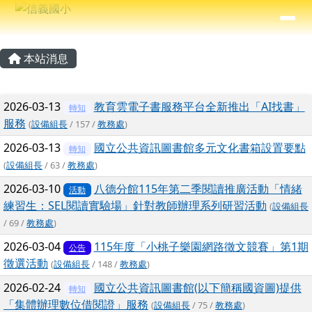
信義國小
導覽列
跳至主內容區
⏸
主內容區域
頁尾區域
本站消息
文章列表
2026-03-13
教育雲電子書服務平台全新推出「AI找書」
轉知
服務
(
設備組長
/ 157 /
教務處
)
2026-03-13
國立公共資訊圖書館多元文化書箱設置要點
轉知
(
設備組長
/ 63 /
教務處
)
2026-03-10
八德分館115年第二季閱讀推廣活動「情緒
活動
練習生：SEL閱讀實驗場」針對教師辦理系列研習活動
(
設備組長
/ 69 /
教務處
)
2026-03-04
115年度「小桃子樂園網路徵文競賽」第1期
公告
徵選活動
(
設備組長
/ 148 /
教務處
)
2026-02-24
國立公共資訊圖書館(以下簡稱國資圖)提供
轉知
「集體辦理數位借閱證」服務
(
設備組長
/ 75 /
教務處
)