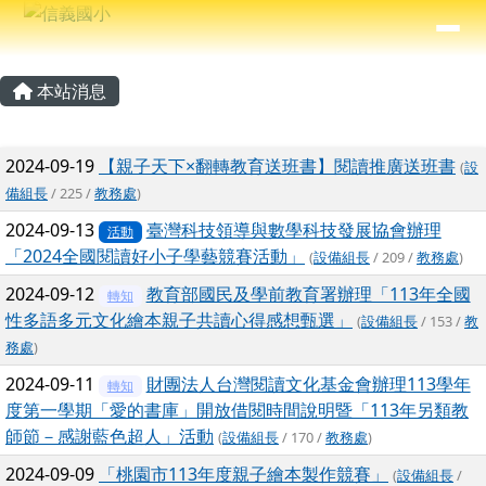
信義國小
導覽列
跳至主內容區
⏸
主內容區域
頁尾區域
本站消息
文章列表
2024-09-19
【親子天下×翻轉教育送班書】閱讀推廣送班書
(
設
備組長
/ 225 /
教務處
)
2024-09-13
臺灣科技領導與數學科技發展協會辦理
活動
「2024全國閱讀好小子學藝競賽活動」
(
設備組長
/ 209 /
教務處
)
2024-09-12
教育部國民及學前教育署辦理「113年全國
轉知
性多語多元文化繪本親子共讀心得感想甄選」
(
設備組長
/ 153 /
教
務處
)
2024-09-11
財團法人台灣閱讀文化基金會辦理113學年
轉知
度第一學期「愛的書庫」開放借閱時間說明暨「113年另類教
師節－感謝藍色超人」活動
(
設備組長
/ 170 /
教務處
)
2024-09-09
「桃園市113年度親子繪本製作競賽」
(
設備組長
/