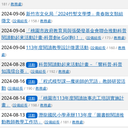
181 /
教務處
)
2024-09-06
新竹市文化局「2024竹塹文學獎」青春散文類組
徵文
(
設備組長
/ 158 /
教務處
)
2024-09-04
「桃園市政府教育局與張榮發基金會聯合推動科普
閱讀動起來活動計畫-科普創e Go(夠)！」
(
設備組長
/ 173 /
教務處
)
2024-09-04
113年度閱讀教學設計徵選活動
(
設備組長
/ 160 /
教務
處
)
2024-08-28
科普閱讀動起來活動計畫－「響科普-科普
活動
知識擂台賽」
(
設備組長
/ 192 /
教務處
)
2024-08-16
「程式模型課—魔術師的咒語」教師研習活
活動
動
(
設備組長
/ 190 /
教務處
)
2024-08-14
「桃園市113年度閱讀故事志工培訓實施計
活動
畫」
(
設備組長
/ 198 /
教務處
)
2024-08-13
潛龍國民小學承辦113年度「圖書館閱讀推
活動
動教師教學工作坊」
(
設備組長
/ 181 /
教務處
)