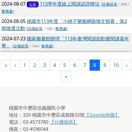
2024-08-07
113學年度線上閱讀認證辦法
(
設備組長
/ 306 /
公告
教務處
)
2024-08-05
桃園市113年度「小桃子樂園網路徵文競賽」第2
期徵選活動
(
設備組長
/ 168 /
教務處
)
2024-07-23
國家圖書館辦理「113年臺灣閱讀節歡樂閱讀嘉年
華」
(
設備組長
/ 194 /
教務處
)
第一頁
上一頁
(目前頁次)
下
«
‹
1
2
3
4
5
6
7
8
9
10
›
最後頁
»
桃園市中壢區信義國民小學
地址：320 桃園市中壢區成都路55號
【Google地圖】
電話：03-4573780
【分機號碼】
傳真：03-4596044