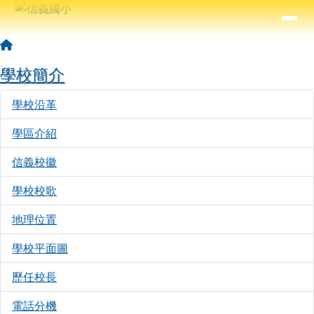
信義國小
導覽列
跳至主內容區
⏸
主內容區域
頁尾區域
回首頁
學校簡介
學校沿革
12490
學區介紹
9003
信義校徽
4865
學校校歌
5315
地理位置
6287
學校平面圖
7856
歷任校長
7175
電話分機
9798